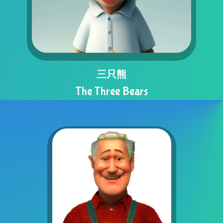
三只熊
The Three Bears